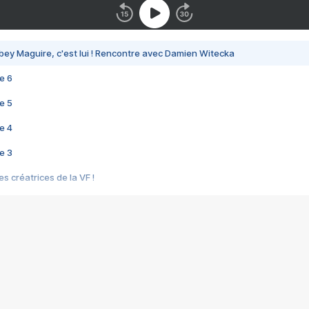
bey Maguire, c'est lui ! Rencontre avec Damien Witecka
e 6
e 5
e 4
e 3
s créatrices de la VF !
e 2
e 1
e Mektoub My Love arrive enfin ! Rencontre avec Shaïn Boumedine et Sal
i : après Toni en famille
elle réalise le bouleversant Dites lui que je l'aime