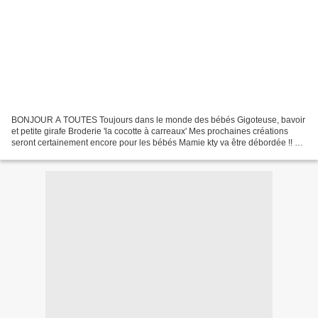
BONJOUR A TOUTES Toujours dans le monde des bébés Gigoteuse, bavoir
et petite girafe Broderie 'la cocotte à carreaux' Mes prochaines créations
seront certainement encore pour les bébés Mamie kty va être débordée !! En
février , notre 1ère petite princesse...