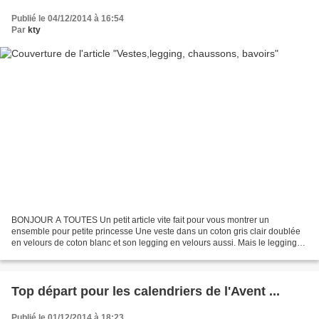
Publié le 04/12/2014 à 16:54
Par
kty
BONJOUR A TOUTES Un petit article vite fait pour vous montrer un
ensemble pour petite princesse Une veste dans un coton gris clair doublée
en velours de coton blanc et son legging en velours aussi. Mais le legging
(tuto trouvé sur le net dit que c'est...
Top départ pour les calendriers de l'Avent ...
Publié le 01/12/2014 à 18:23