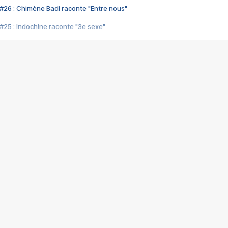
#26 : Chimène Badi raconte "Entre nous"
#25 : Indochine raconte "3e sexe"
#24 : Zaho raconte "C'est chelou"
#23 : Patrick Bruel raconte "Au café des délices"
#22 : Kyo raconte "Le chemin"
#21 : Nolwenn Leroy raconte "Cassé"
#20 : Patrick Hernandez raconte "Born to be alive"
#19 : Lorie raconte "Près de moi"
#18 : Michael Jones raconte "A nos actes manqués" (avec Jean-Jacque
#17 : Khaled raconte "Aïcha"
#16 : Corneille raconte "Parce qu'on vient de loin"
#15 : Indochine raconte "L'aventurier"