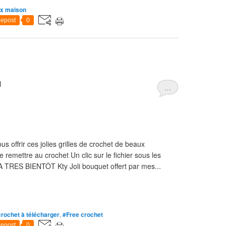
x maison
epost
0
1
…
ffrir ces jolies grilles de crochet de beaux
emettre au crochet Un clic sur le fichier sous les
 TRES BIENTÔT Kty Joli bouquet offert par mes...
crochet à télécharger
,
#Free crochet
epost
0