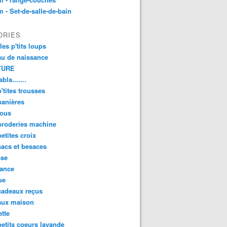
 - Set-de-salle-de-bain
ORIES
les p'tits loups
u de naissance
TURE
bla.......
'tites trousses
panières
ous
broderies machine
etites croix
acs et besaces
sse
sance
ue
cadeaux reçus
aux maison
tte
etits coeurs lavande