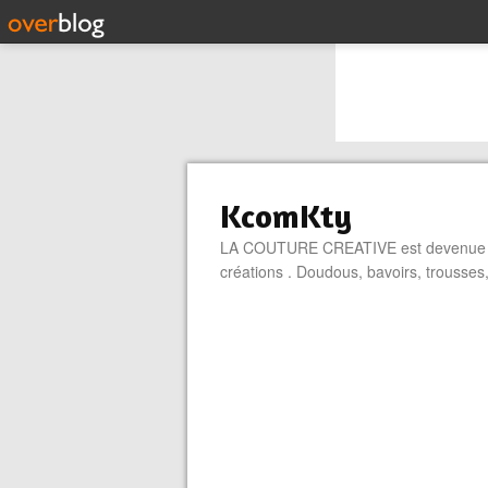
KcomKty
LA COUTURE CREATIVE est devenue une
créations . Doudous, bavoirs, trou