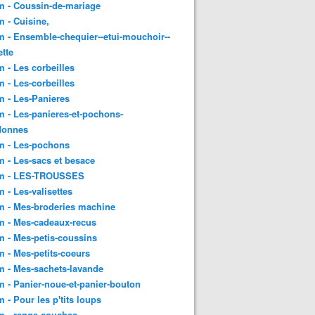
m - Coussin-de-mariage
 - Cuisine,
 - Ensemble-chequier--etui-mouchoir--
tte
 - Les corbeilles
 - Les-corbeilles
 - Les-Panieres
 - Les-panieres-et-pochons-
donnes
m - Les-pochons
 - Les-sacs et besace
m - LES-TROUSSES
 - Les-valisettes
m - Mes-broderies machine
m - Mes-cadeaux-recus
 - Mes-petis-coussins
 - Mes-petits-coeurs
 - Mes-sachets-lavande
 - Panier-noue-et-panier-bouton
 - Pour les p'tits loups
m - range-couches