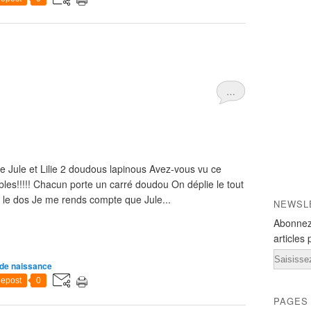
…
ule et Lilie 2 doudous lapinous Avez-vous vu ce
ables!!!!! Chacun porte un carré doudou On déplie le tout
s le dos Je me rends compte que Jule...
NEWSL
Abonnez
articles 
Email
de naissance
epost
0
PAGES