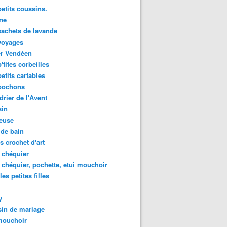
etits coussins.
ne
achets de lavande
voyages
er Vendéen
'tites corbeilles
etits cartables
pochons
drier de l'Avent
sin
euse
de bain
es crochet d'art
 chéquier
 chéquier, pochette, etui mouchoir
les petites filles
y
in de mariage
mouchoir