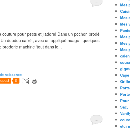
…
Mes p
Cuisi
Mes s
Mes 
Pani
outure pour petits et j'adore! Dans un pochon brodé
Mes p
 Un doudou carré , avec un appliqué nuage , quelques
Mes p
ne broderie machine 'tout dans le...
Mes 
calen
cous
gigot
de naissance
Cape 
epost
0
Grill
Porte
Porte
Pour 
Sac,
Vanit
…
couss
etui 