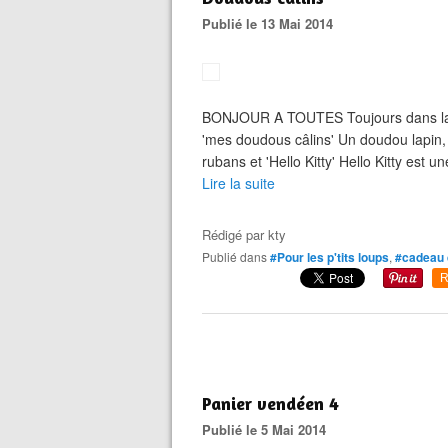
Publié le 13 Mai 2014
BONJOUR A TOUTES Toujours dans la c
'mes doudous câlins' Un doudou lapin,
rubans et 'Hello Kitty' Hello Kitty est u
Lire la suite
Rédigé par
kty
Publié dans
#Pour les p'tits loups
,
#cadeau 
R
Panier vendéen 4
Publié le 5 Mai 2014