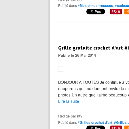
Publié dans
#Mes p'tites trousses
,
#cadeau
R
Grille gratuite crochet d'art #
Publié le 26 Mai 2014
BONJOUR A TOUTES Je continue à vous o
napperons qui me donnent envie de me r
photos Un autre que j'aime beaucoup A
Lire la suite
Rédigé par
kty
Publié dans
#Grilles crochet d'art
,
#Grilles 
R