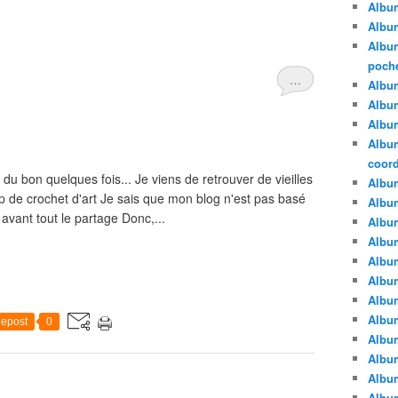
Albu
Album
Album
poche
…
Album
Album
Album
Album
coor
on quelques fois... Je viens de retrouver de vieilles
Albu
p de crochet d'art Je sais que mon blog n'est pas basé
Album
 avant tout le partage Donc,...
Albu
Album
Albu
Albu
Album
Album
epost
0
Album
Album
Album
Albu