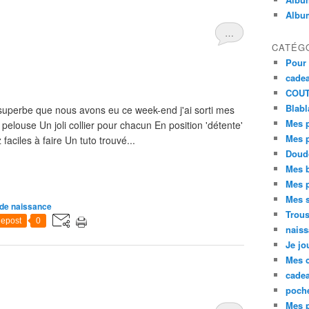
Album
…
CATÉG
Pour 
cadea
COU
Blabla
erbe que nous avons eu ce week-end j'ai sorti mes
Mes p
a pelouse Un joli collier pour chacun En position 'détente'
Mes 
aciles à faire Un tuto trouvé...
Doud
Mes 
Mes p
Mes s
de naissance
Trou
epost
0
nais
Je jo
Mes 
cade
poche
Mes p