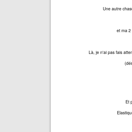
Une autre chas
et ma 2 
Là, je n'ai pas fais atte
(dé
Et 
Elastiq