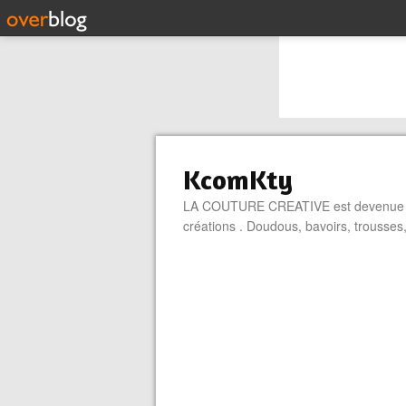
KcomKty
LA COUTURE CREATIVE est devenue une
créations . Doudous, bavoirs, trou