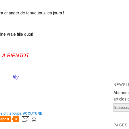
a changer de tenue tous les jours !
ne vraie fille quoi!
A BIENTÔT
Kty
NEWSL
Abonnez
articles 
Email
s p'tits loups
,
#COUTURE
epost
0
PAGES