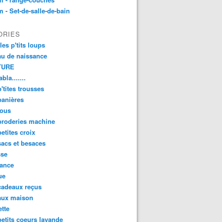
 - Set-de-salle-de-bain
ORIES
les p'tits loups
u de naissance
TURE
bla.......
'tites trousses
panières
ous
broderies machine
etites croix
acs et besaces
sse
sance
ue
cadeaux reçus
aux maison
tte
etits coeurs lavande