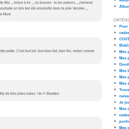
 fille ,,, bravo à toi ,,, où trouves - tu les patrons ,,, j'aimerai
Album
souhaite un très bel été ensoleillé dans ta jolie Vendée ,,,
 La Mure
CATÉG
Pour 
cadea
COU
Blabla
Mes p
te petite. C'est tout joli, tout bien fait, bien fini, nickel comme
Mes 
Doud
Mes 
Mes p
Mes s
Trou
ty de très jolies robes .<br /> Bisettes
nais
Je jo
Mes 
cade
poche
Mes p