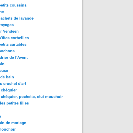
etits coussins.
ne
achets de lavande
voyages
er Vendéen
'tites corbeilles
etits cartables
pochons
drier de l'Avent
sin
euse
de bain
es crochet d'art
 chéquier
 chéquier, pochette, etui mouchoir
les petites filles
y
in de mariage
mouchoir