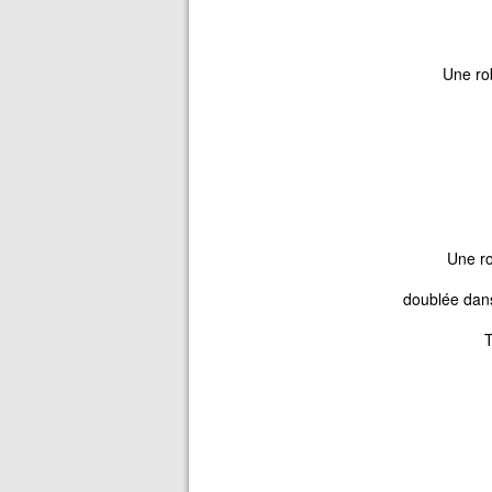
Une ro
Une ro
doublée dans
T