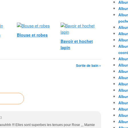
Albu
Album
Album
poche
Album
Album
n
Blouse et robes
Album
Bavoir et hochet
Album
lapin
coor
Albu
Album
Sortie de bain »
Albu
Album
Albu
Albu
Album
Album
Album
Album
23
Album
aouhhh !!! Elles sont superbes les tenues pour Rose ,,, Mamie
Albu