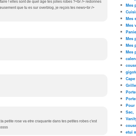
 à faire ! elles sont de quel âge tes jolies robes ?<br /> redonnes
Mes p
eusement que tu es sur overblog, je reçois tes news<br />
Cuisi
Mes s
Mes 
Pani
Mes p
Mes p
Mes 
calen
cous
gigot
Cape 
Grill
Porte
Porte
Pour 
Sac,
Vanit
.ta petite rose va etre craquante dans tes petites robes c'est
couss
sssss
etui 