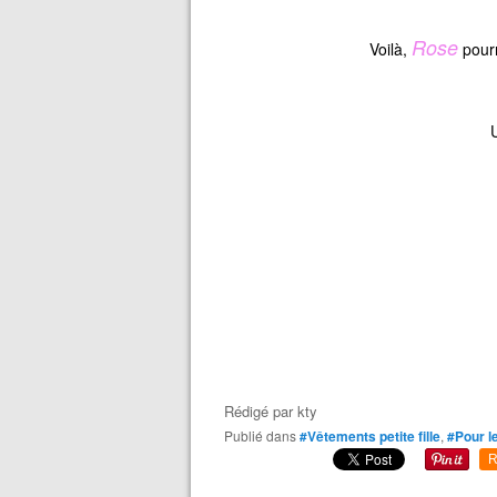
Rose
Voilà,
pourr
U
Rédigé par
kty
Publié dans
#Vêtements petite fille
,
#Pour le
R