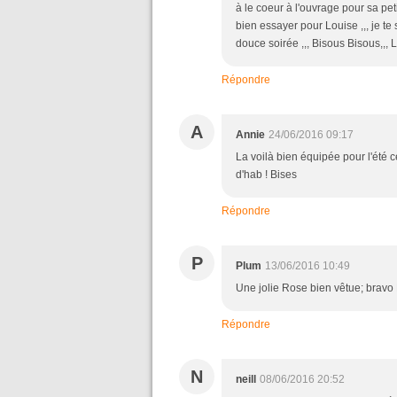
à le coeur à l'ouvrage pour sa petite
bien essayer pour Louise ,,, je te 
douce soirée ,,, Bisous Bisous,,,
Répondre
A
Annie
24/06/2016 09:17
La voilà bien équipée pour l'été cet
d'hab ! Bises
Répondre
P
Plum
13/06/2016 10:49
Une jolie Rose bien vêtue; bravo K
Répondre
N
neill
08/06/2016 20:52