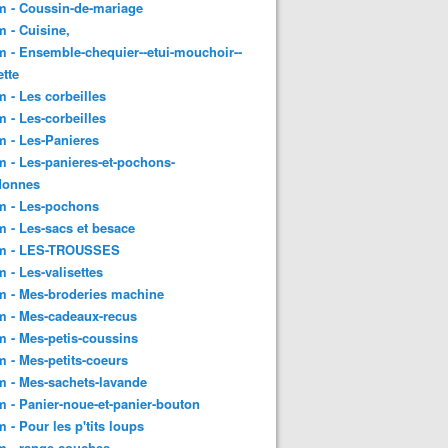
m - Coussin-de-mariage
 - Cuisine,
 - Ensemble-chequier--etui-mouchoir--
tte
 - Les corbeilles
 - Les-corbeilles
 - Les-Panieres
 - Les-panieres-et-pochons-
donnes
m - Les-pochons
 - Les-sacs et besace
m - LES-TROUSSES
 - Les-valisettes
m - Mes-broderies machine
m - Mes-cadeaux-recus
 - Mes-petis-coussins
 - Mes-petits-coeurs
 - Mes-sachets-lavande
 - Panier-noue-et-panier-bouton
 - Pour les p'tits loups
m - range-couches