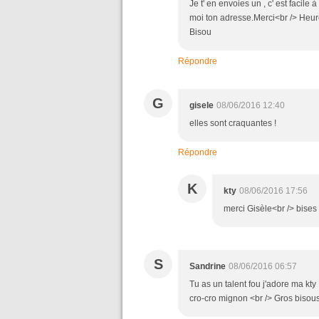
Je t' en envoies un , c' est facile
moi ton adresse.Merci<br /> Heur
Bisou
Répondre
G
gisele
08/06/2016 12:40
elles sont craquantes !
Répondre
K
kty
08/06/2016 17:56
merci Gisèle<br /> bises
S
Sandrine
08/06/2016 06:57
Tu as un talent fou j'adore ma kty 
cro-cro mignon <br /> Gros bisou