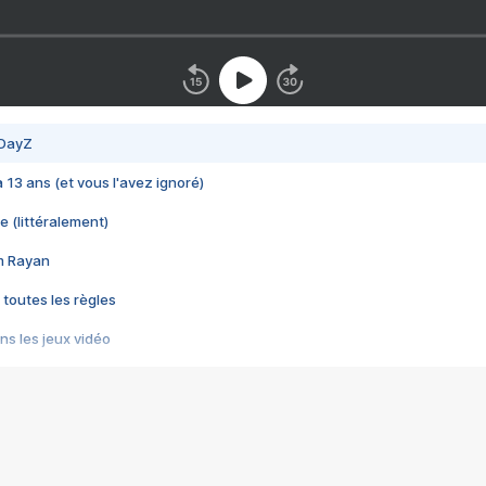
 DayZ
 a 13 ans (et vous l'avez ignoré)
e (littéralement)
im Rayan
 toutes les règles
s les jeux vidéo
us choquant de Rockstar ? - Le scandale BULLY
e plus moche de Steam
du RÊVE tourne au CAUCHEMAR