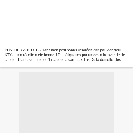
BONJOUR A TOUTES Dans mon petit panier vendéen (fait par Monsieur
KTY).... ma récolte a été bonne!!! Des étiquettes parfumées à la lavande de
cet été!! D'après un tuto de 'la cocotte à carreaux' link De la dentelle, des
chutes de tissus, des tampons,...