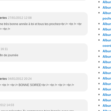
Albu
Album
Album
poche
eries
27/01/2012 12:08
Album
 une très bonne année à toi et tous tes proches<br /> <br /> <br
Album
/> <br />
Album
Album
coor
 16:11
Albu
fin de journée
Album
Albu
Album
Albu
Albu
eries
04/01/2012 20:24
Album
> <br /> <br /> BONNE SOIREE<br /> <br /> <br /> <br />
Album
Album
Album
Album
2012 14:03
Albu