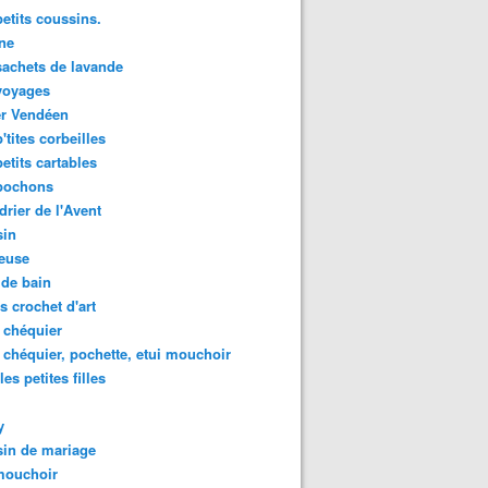
etits coussins.
ne
achets de lavande
voyages
er Vendéen
'tites corbeilles
etits cartables
pochons
drier de l'Avent
sin
euse
de bain
es crochet d'art
 chéquier
 chéquier, pochette, etui mouchoir
les petites filles
y
in de mariage
mouchoir