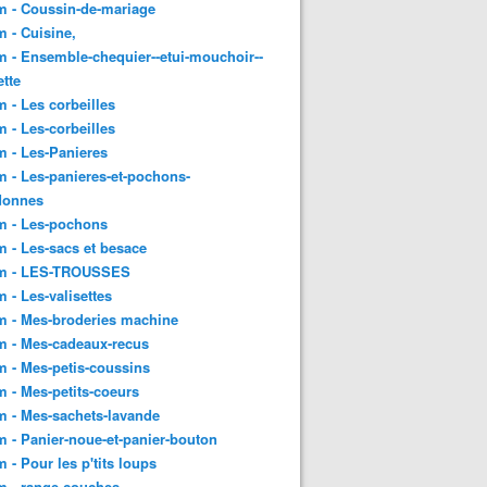
m - Coussin-de-mariage
 - Cuisine,
 - Ensemble-chequier--etui-mouchoir--
tte
 - Les corbeilles
 - Les-corbeilles
 - Les-Panieres
 - Les-panieres-et-pochons-
donnes
m - Les-pochons
 - Les-sacs et besace
m - LES-TROUSSES
 - Les-valisettes
m - Mes-broderies machine
m - Mes-cadeaux-recus
 - Mes-petis-coussins
 - Mes-petits-coeurs
 - Mes-sachets-lavande
 - Panier-noue-et-panier-bouton
 - Pour les p'tits loups
m - range-couches