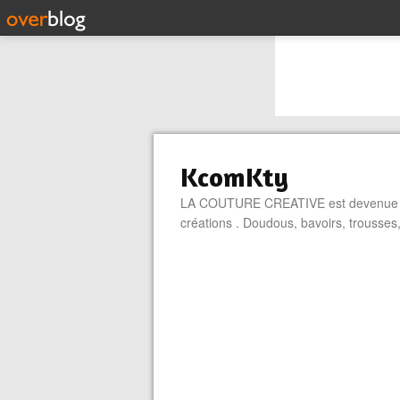
KcomKty
LA COUTURE CREATIVE est devenue une
créations . Doudous, bavoirs, trou