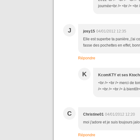
journée<br /> <br /> <br /
J
josy15
04/01/2012 12:35
Elle est superbe ta panière, j'ai c
fasse des pochettes en effet, bon
Répondre
K
KcomKTY et ses Ktoch
<br /> <br /> merci de ton
/> <br /> <br /> à bientôt<
C
Christine01
04/01/2012 12:20
moi j'adore et je suis toujours jal
Répondre