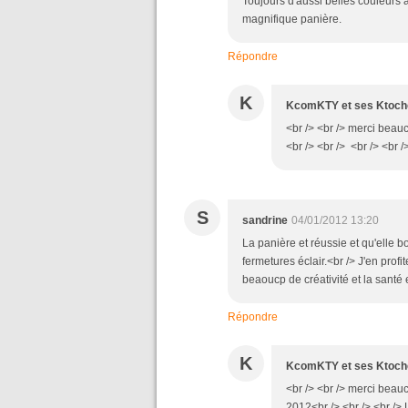
Toujours d'aussi belles couleurs
magnifique panière.
Répondre
K
KcomKTY et ses Ktoch
<br /> <br /> merci beauc
<br /> <br /> <br /> <br /
S
sandrine
04/01/2012 13:20
La panière et réussie et qu'elle b
fermetures éclair.<br /> J'en pro
beaoucp de créativité et la santé
Répondre
K
KcomKTY et ses Ktoch
<br /> <br /> merci beau
2012<br /> <br /> <br /> 