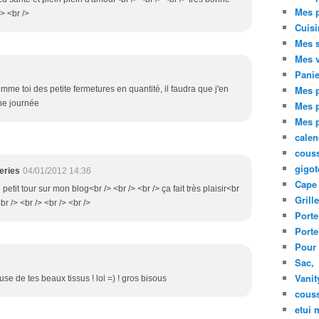
Mes p
> <br />
Cuisi
Mes s
Mes 
Pani
Mes p
omme toi des petite fermetures en quantité, il faudra que j'en
ne journée
Mes p
Mes 
calen
cous
gigot
eries
04/01/2012 14:36
Cape 
 petit tour sur mon blog<br /> <br /> <br /> ça fait très plaisir<br
Grill
br /> <br /> <br /> <br />
Porte
Porte
Pour 
Sac,
Vanit
ouse de tes beaux tissus ! lol =) ! gros bisous
couss
etui 