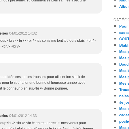
 à nous présenter. Tu commences bien l'année avec une
Album
CATÉG
Pour 
cadea
eries
04/01/2012 14:32
COU
oup <br /> <br /> <br /> tes coms me font toujours plaisir<br />
Blabla
> <br /> <br />
Mes p
Mes 
Doud
Mes 
Mes p
onne idée ces petites trousses pour utiliser ton stock de
Mes s
fite pour te souhaiter une bonne et heureuse année avec
 et le bonheur bien sur.<br /> Bonne journée.
Trou
nais
Je jo
Mes 
cade
eries
04/01/2012 14:33
poche
coup<br /> <br /> <br /> en retour reçois mes voeux pour
Mes p
La santé et plein plein d'amour<br /> <br /> <br /> très bonne