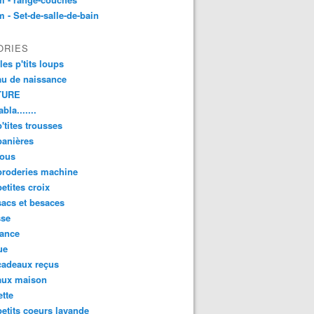
 - Set-de-salle-de-bain
ORIES
les p'tits loups
u de naissance
TURE
bla.......
'tites trousses
panières
ous
broderies machine
etites croix
acs et besaces
sse
sance
ue
cadeaux reçus
aux maison
tte
etits coeurs lavande