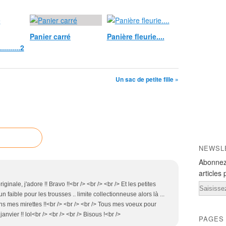
Panier carré
Panière fleurie....
........2
Un sac de petite fille »
NEWSL
Abonnez
articles 
iginale, j'adore !! Bravo !!<br /> <br /> <br /> Et les petites
Email
un faible pour les trousses .. limite collectionneuse alors là ...
ins mes mirettes !!<br /> <br /> <br /> Tous mes voeux pour
anvier !! lol<br /> <br /> <br /> Bisous !<br />
PAGES