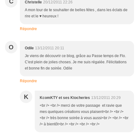
C
Christelle
20/12/2011 22:26
A mon tour de te souhaiter de belles fétes , dans les éclats de
rire et le ♥ heureux !
Répondre
O
Odile
13/12/2011 20:11
Je viens de découvrir ce blog, grâce au Passe temps de Flo.
C'est plein de jolies choses. Je me suis régalée. Félicitations
et bonne fin de soirée. Odile
Répondre
K
KcomKTY et ses Ktocheries
13/12/2011 20:29
<br /> <br /> merci de votre passage et ravie que
mes quelques créations vous plaisent<br /> <br />
<br /> très bonne soirée à vous aussi<br /> <br /> <br
/> à bientôt<br /> <br /> <br /> <br />