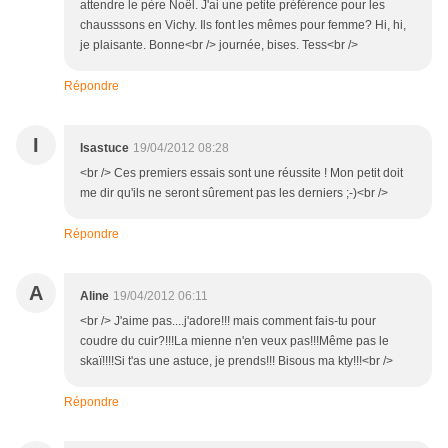
attendre le père Noël. J'ai une petite préférence pour les
chausssons en Vichy. Ils font les mêmes pour femme? Hi, hi,
je plaisante. Bonne<br /> journée, bises. Tess<br />
Répondre
I
Isastuce
19/04/2012 08:28
<br /> Ces premiers essais sont une réussite ! Mon petit doit
me dir qu'ils ne seront sûrement pas les derniers ;-)<br />
Répondre
A
Aline
19/04/2012 06:11
<br /> J'aime pas....j'adore!!! mais comment fais-tu pour
coudre du cuir?!!!La mienne n'en veux pas!!!Même pas le
skaï!!!!Si t'as une astuce, je prends!!! Bisous ma kty!!!<br />
Répondre