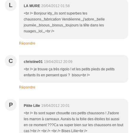
L
LA MURE
20/04/2012 01:58
<br /> Bonjour kty,,,ils sont superbes tes
chaussons,,,fabrication Vendéenne,,,j'adore,,,belle
journée,,,bisous,,,bisous,,,toujours la tête dans les
nuages,,,lol,,,<br />
Répondre
C
christine01
19/04/2012 20:09
<br /> je trouve ça très rigolo ! et les petits pieds de petits
enfants ils en pensent quoi ? bisou<br />
Répondre
P
Pitite Lilie
19/04/2012 20:01
<br /> Ils sont super chouette ces petits chaussons ! J'adore
les marron à carreaux. Aurais-tu la folie des étoiles toi aussi
en ce moment ???Ca va super bien sur les chaussons en tout
cas !<br /> <br /> <br /> Bises Lilie<br />