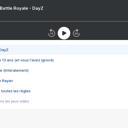
 Battle Royale - DayZ
 DayZ
 a 13 ans (et vous l'avez ignoré)
e (littéralement)
im Rayan
 toutes les règles
s les jeux vidéo
us choquant de Rockstar ? - Le scandale BULLY
e plus moche de Steam