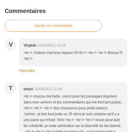
Commentaires
Ajouter un commentaire
V
Virginie
22/04/2012 10:23
<br /> J'adore c'est trop mignon !!!!<br /> <br /> <br /> Bisous !!!
<br />
Répondre
T
tanya
20/04/2012 11:49
<br /> coucou ma belle...merci pour tes passages réguliers
dans mon univers et tes commentaires qui me font tant plaisir..
<br /> <br /> <br /> des chaussons pour petits petons ,
j'arrive.. je fais tout juste un 35 alors je suis certaine qu'il y a
une paire qui m'irait !!hihi <br /> <br /> <br /> bravo pour tant
de créativité..je reste admirative sur la diversité de tes talents
..<br /> <br /> <br /> belle journée à toi ..ici le grand vent a