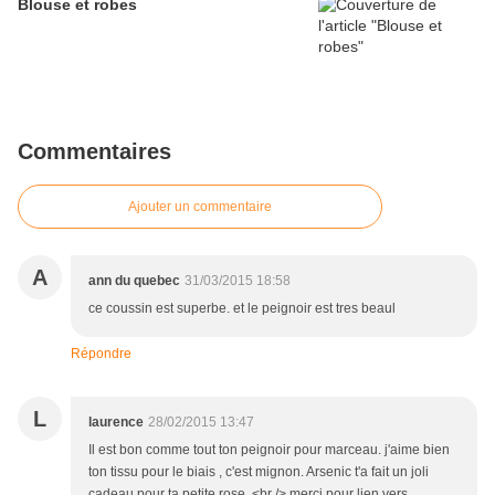
Blouse et robes
Commentaires
Ajouter un commentaire
A
ann du quebec
31/03/2015 18:58
ce coussin est superbe. et le peignoir est tres beaul
Répondre
L
laurence
28/02/2015 13:47
Il est bon comme tout ton peignoir pour marceau. j'aime bien
ton tissu pour le biais , c'est mignon. Arsenic t'a fait un joli
cadeau pour ta petite rose .<br /> merci pour lien vers