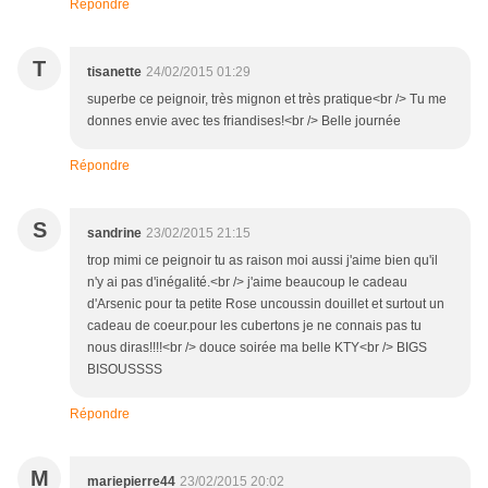
Répondre
T
tisanette
24/02/2015 01:29
superbe ce peignoir, très mignon et très pratique<br /> Tu me
donnes envie avec tes friandises!<br /> Belle journée
Répondre
S
sandrine
23/02/2015 21:15
trop mimi ce peignoir tu as raison moi aussi j'aime bien qu'il
n'y ai pas d'inégalité.<br /> j'aime beaucoup le cadeau
d'Arsenic pour ta petite Rose uncoussin douillet et surtout un
cadeau de coeur.pour les cubertons je ne connais pas tu
nous diras!!!!<br /> douce soirée ma belle KTY<br /> BIGS
BISOUSSSS
Répondre
M
mariepierre44
23/02/2015 20:02