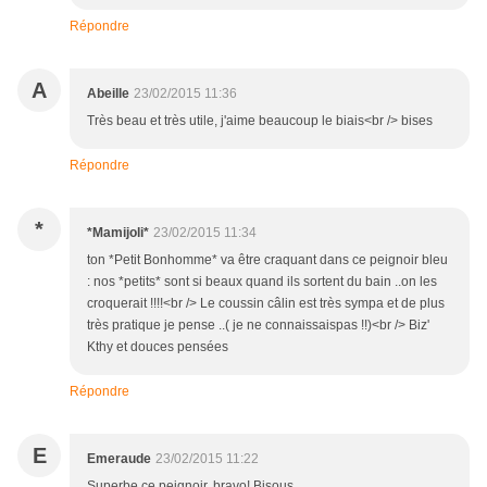
Répondre
A
Abeille
23/02/2015 11:36
Très beau et très utile, j'aime beaucoup le biais<br /> bises
Répondre
*
*Mamijoli*
23/02/2015 11:34
ton *Petit Bonhomme* va être craquant dans ce peignoir bleu
: nos *petits* sont si beaux quand ils sortent du bain ..on les
croquerait !!!!<br /> Le coussin câlin est très sympa et de plus
très pratique je pense ..( je ne connaissaispas !!)<br /> Biz'
Kthy et douces pensées
Répondre
E
Emeraude
23/02/2015 11:22
Superbe ce peignoir, bravo! Bisous