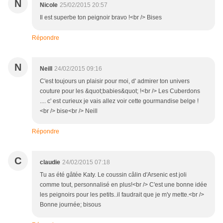
N
Nicole
25/02/2015 20:57
Il est superbe ton peignoir bravo !<br /> Bises
Répondre
N
Neill
24/02/2015 09:16
C'est toujours un plaisir pour moi, d' admirer ton univers
couture pour les &quot;babies&quot; !<br /> Les Cuberdons
.... c' est curieux je vais allez voir cette gourmandise belge !
<br /> bise<br /> Neill
Répondre
C
claudie
24/02/2015 07:18
Tu as été gâtée Katy. Le coussin câlin d'Arsenic est joli
comme tout, personnalisé en plus!<br /> C'est une bonne idée
les peignoirs pour les petits..il faudrait que je m'y mette.<br />
Bonne journée; bisous