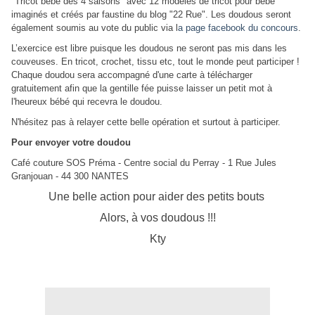
"Tricot bébé des 4 saisons" avec 12 modèles de tricot pour bébé
imaginés et créés par faustine du blog "22 Rue". Les doudous seront
également soumis au vote du public via l
a page facebook du concours
.
L’exercice est libre puisque les doudous ne seront pas mis dans les
couveuses. En tricot, crochet, tissu etc, tout le monde peut participer !
Chaque doudou sera accompagné d'une carte à télécharger
gratuitement afin que la gentille fée puisse laisser un petit mot à
l'heureux bébé qui recevra le doudou.
N'hésitez pas à relayer cette belle opération et surtout à participer.
Pour envoyer votre doudou
Café couture SOS Préma - Centre social du Perray - 1 Rue Jules
Granjouan - 44 300 NANTES
Une belle action pour aider des petits bouts
Alors, à vos doudous !!!
Kty